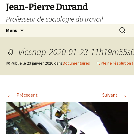
Jean-Pierre Durand
Professeur de sociologie du travail
Aller
Recherc
Menu
au
contenu
vlcsnap-2020-01-23-11h19m55s
Publié le
23 janvier 2020
dans
Documentaires
Pleine résolution (
←
→
Précédent
Suivant