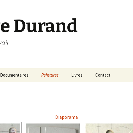
re Durand
vail
Documentaires
Peintures
Livres
Contact
Petits formats
Grands formats
Diaporama