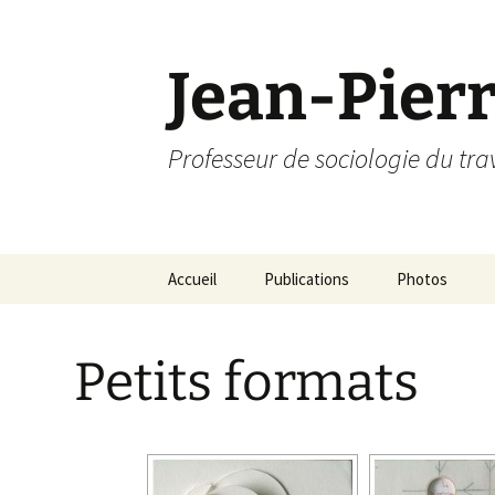
Jean-Pier
Professeur de sociologie du tra
Aller
Accueil
Publications
Photos
au
contenu
Ouvrages
Namibie
Petits formats
Articles
Mexico
Communications
Chine
Paris